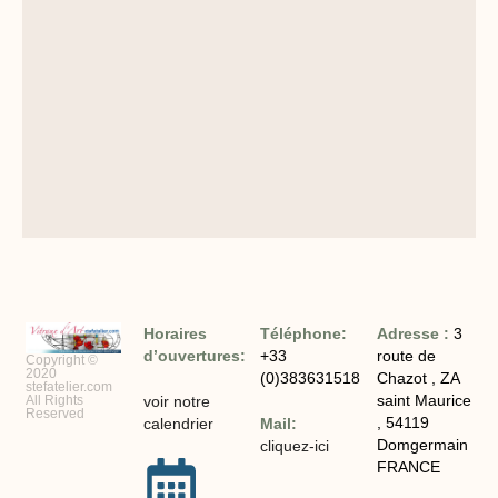
Horaires
Téléphone:
Adresse :
3
d’ouvertures:
+33
route de
Copyright ©
2020
(0)383631518
Chazot , ZA
stefatelier.com
saint Maurice
All Rights
voir notre
Reserved
, 54119
calendrier
Mail:
Domgermain
cliquez-ici
FRANCE