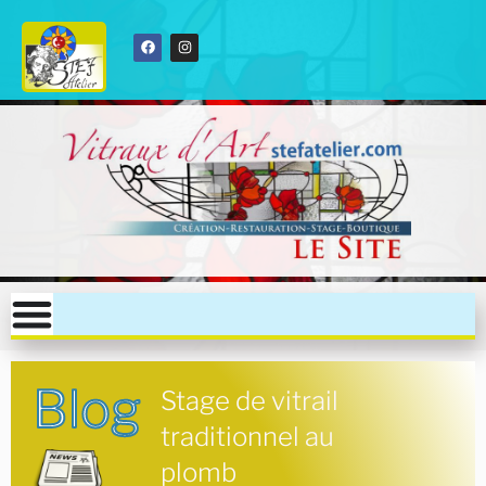
Blog
Stage de vitrail
traditionnel au
plomb