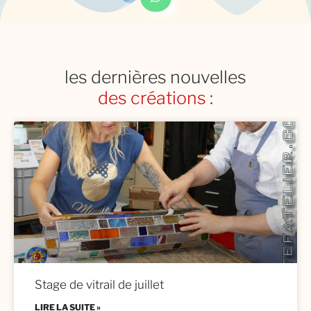
les dernières nouvelles
des restaurations
:
des créations
Stage de vitrail de juillet
LIRE LA SUITE »