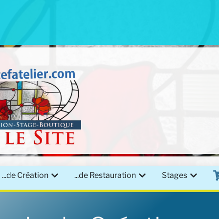
...de Création
...de Restauration
Stages