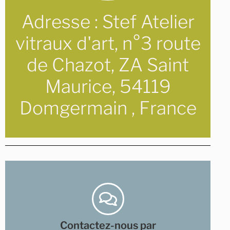
Adresse : Stef Atelier
vitraux d'art, n°3 route
de Chazot, ZA Saint
Maurice, 54119
Domgermain
,
F
r
a
n
c
e
image
uniquement texte et
Contactez-nous par