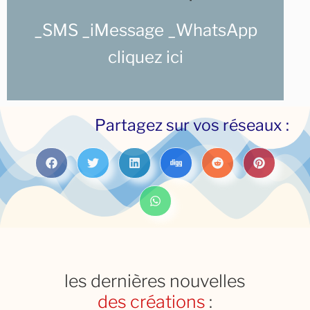
_SMS _iMessage _WhatsApp
651722476
Utilisez le +33
cliquez ici
Partagez sur vos réseaux :
les dernières nouvelles
des créations
: