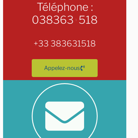
Téléphone :
0
3
8
3
6
3
1
5
1
8
+
3
3
3
8
3
6
3
1
5
1
8
Appelez-nous