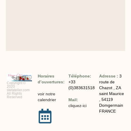
Horaires
Téléphone:
Adresse :
3
d’ouvertures:
+33
route de
Copyright ©
2020
(0)383631518
Chazot , ZA
stefatelier.com
saint Maurice
All Rights
voir notre
Reserved
, 54119
calendrier
Mail:
Domgermain
cliquez-ici
FRANCE