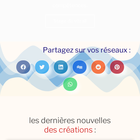
compétences.
Stage de vitrail
STAGE
Partagez sur vos réseaux :
les dernières nouvelles
des restaurations
:
des créations