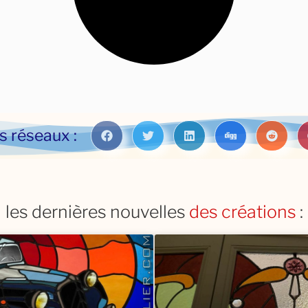
s réseaux :
des restauration
es dernières nouvelles
des créations