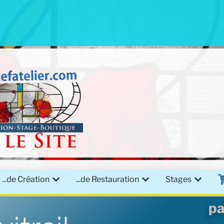
...de Création
...de Restauration
Stages
pa