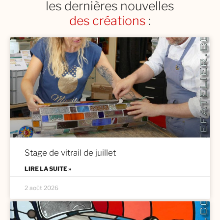
les dernières nouvelles
des restaurations
:
des créations
Stage de vitrail de juillet
LIRE LA SUITE »
2 août 2026